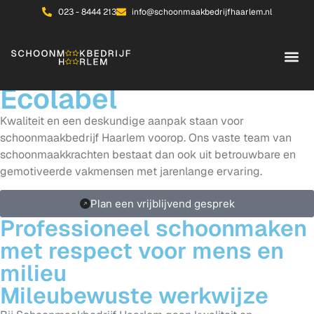
023 - 8444 213
info@schoonmaakbedrijfhaarlem.nl
Professionele
schoonmaak met EU
Ecolabel
Kwaliteit en een deskundige aanpak staan voor
schoonmaakbedrijf Haarlem voorop. Ons vaste team van
schoonmaakkrachten bestaat dan ook uit betrouwbare en
gemotiveerde vakmensen met jarenlange ervaring.
Plan een vrijblijvend gesprek
Professioneel schoonmaken
met respect voor mens en
milieu
Mileubewuste werkwijze