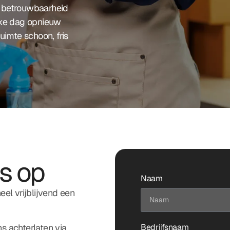
, betrouwbaarheid
elke dag opnieuw
uimte schoon, fris
s op
Naam
eel vrijblijvend een
Bedrijfsnaam
s achterlaten via