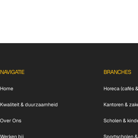
NAVIGATIE
BRANCHES
Home
Horeca (cafés &
Kwaliteit & duurzaamheid
Kantoren & zake
Over Ons
Scholen & kin
Werken bij
Sportscholen &