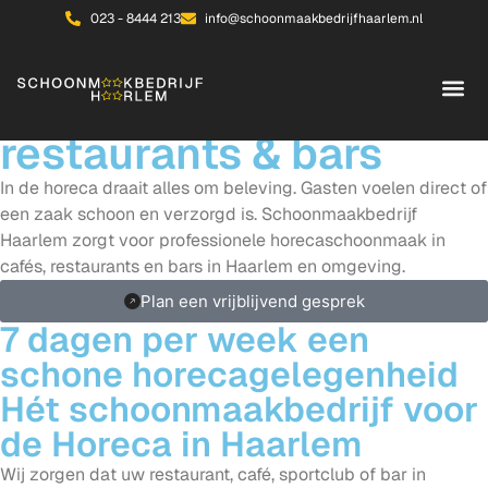
023 - 8444 213
info@schoonmaakbedrijfhaarlem.nl
Horeca schoonmaak in
Haarlem voor cafés,
restaurants & bars
In de horeca draait alles om beleving. Gasten voelen direct of
een zaak schoon en verzorgd is. Schoonmaakbedrijf
Haarlem zorgt voor professionele horecaschoonmaak in
cafés, restaurants en bars in Haarlem en omgeving.
Plan een vrijblijvend gesprek
7 dagen per week een
schone horecagelegenheid
Hét schoonmaakbedrijf voor
de Horeca in Haarlem
Wij zorgen dat uw restaurant, café, sportclub of bar in