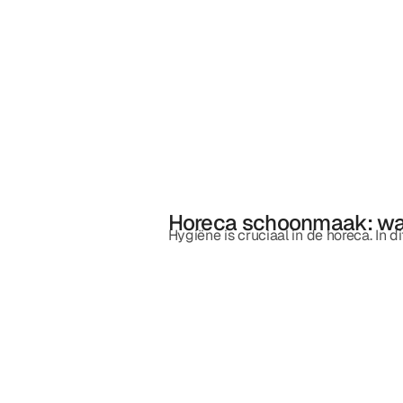
Horeca schoonmaak: waa
Hygiëne is cruciaal in de horeca. In